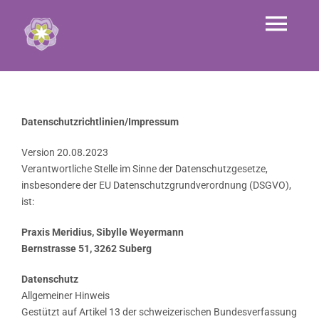
Zum
Inhalt
Tog
springen
Home
Navi
APM-Therapie
Datenschutzrichtlinien/Impressum
Klassische Massage
Manuelle Lymphdrainage
Version 20.08.2023
Verantwortliche Stelle im Sinne der Datenschutzgesetze,
Bioresonanz-Therapie
insbesondere der EU Datenschutzgrundverordnung (DSGVO),
ist:
Vitalfeld-Therapie
Praxis Meridius, Sibylle Weyermann
Tiefenoszillation
Bernstrasse 51, 3262 Suberg
Bachblüten-Therapie
Datenschutz
Allgemeiner Hinweis
Bio-Softlaser
Gestützt auf Artikel 13 der schweizerischen Bundesverfassung